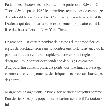
Partant des découvertes de Baldwin ; le professeur Edward O.
Thorp développa en 1962 les premières techniques de comptage
de cartes dit le système « Dix-Count » dans son livre « Beat the
Dealer » qui devint par la suite extrêmement populaire et fit la
liste des best-sellers du New York Times.
En réaction, Un certain nombre de casinos durent modifier les
règles du blackjack non sans rencontrer une forte résistance de la
part des joueurs ; et durent rapidement revenir aux règles
d’origine. Pour contrer cette tendance depuis ; Les casinos
d’aujourd’hui utilisent plusieurs ponts, des machines à brassage,
et entre autres changements, des fréquents et précoces brassages
des cartes.
Malgré ces changements le blackjack se dresse toujours comme
l’un des jeux les plus populaires de casino comme il l’a toujours
fait.