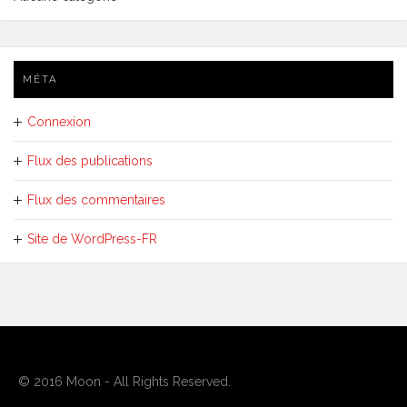
MÉTA
Connexion
Flux des publications
Flux des commentaires
Site de WordPress-FR
© 2016 Moon - All Rights Reserved.