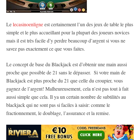
Le
lecasinoenligne
est certainement l’un des jeux de table le plus
simple et le plus accueillant pour la plupart des joueurs novices
mais il est très facile d’y perdre beaucoup d’argent si vous ne
savez pas exactement ce que vous faites.
Le concept de base du Blackjack est d’obtenir une main aussi
proche que possible de 21 sans le dépasser. Si votre main de
Blackjack est plus proche du 21 que celle du croupier, vous
gagnez de l’argent! Malheureusement, cela n’est pas tout à fait
aussi simple que cela. Il ya un certain nombre de subtilités au
blackjack qui ne sont pas si faciles à saisir: comme le
fractionnement, le doublage, l’assurance et la remise.