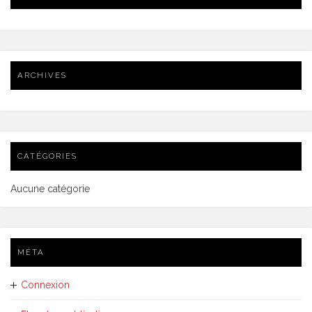
ARCHIVES
CATÉGORIES
Aucune catégorie
MÉTA
Connexion