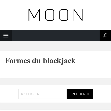
Formes du blackjack
Rechercher :