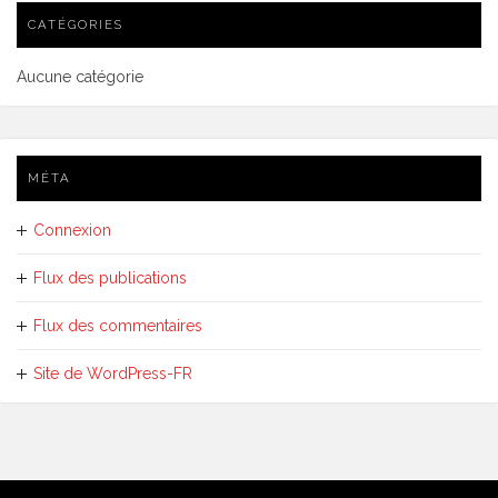
CATÉGORIES
Aucune catégorie
MÉTA
Connexion
Flux des publications
Flux des commentaires
Site de WordPress-FR