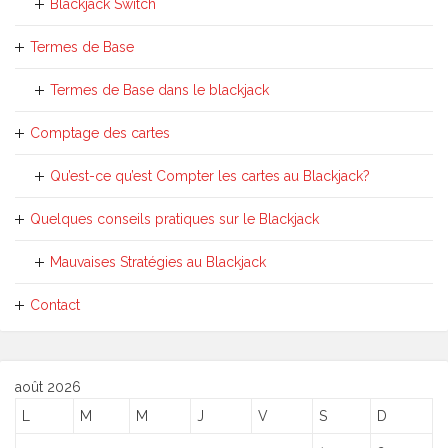
Blackjack Switch
Termes de Base
Termes de Base dans le blackjack
Comptage des cartes
Qu’est-ce qu’est Compter les cartes au Blackjack?
Quelques conseils pratiques sur le Blackjack
Mauvaises Stratégies au Blackjack
Contact
août 2026
L
M
M
J
V
S
D