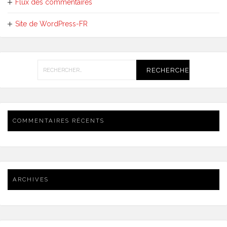
Flux des commentaires
Site de WordPress-FR
Rechercher :
COMMENTAIRES RÉCENTS
ARCHIVES