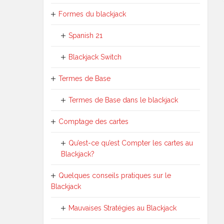
Formes du blackjack
Spanish 21
Blackjack Switch
Termes de Base
Termes de Base dans le blackjack
Comptage des cartes
Qu’est-ce qu’est Compter les cartes au
Blackjack?
Quelques conseils pratiques sur le
Blackjack
Mauvaises Stratégies au Blackjack