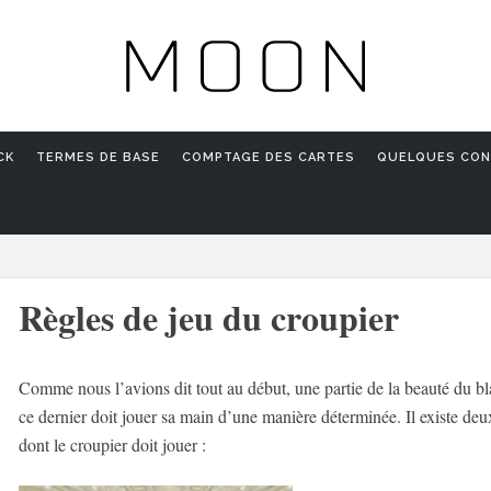
CK
TERMES DE BASE
COMPTAGE DES CARTES
QUELQUES CONS
Règles de jeu du croupier
Comme nous l’avions dit tout au début, une partie de la beauté du blac
ce dernier doit jouer sa main d’une manière déterminée. Il existe de
dont le croupier doit jouer :