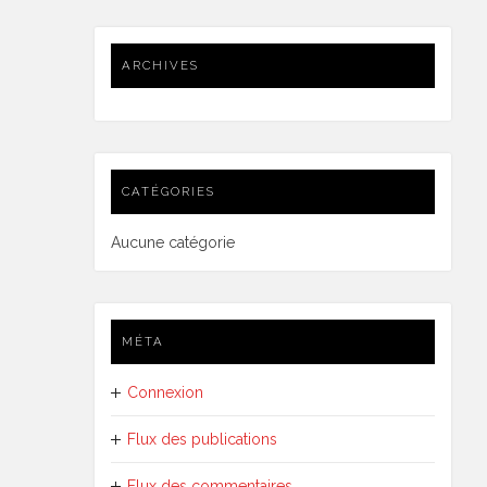
ARCHIVES
CATÉGORIES
Aucune catégorie
MÉTA
Connexion
Flux des publications
Flux des commentaires