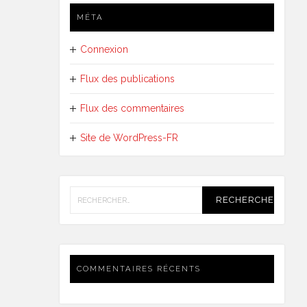
MÉTA
Connexion
Flux des publications
Flux des commentaires
Site de WordPress-FR
Rechercher :
COMMENTAIRES RÉCENTS